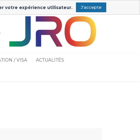
ription & connexion
Connexion exposants
er votre expérience utilisateur.
J'accepte
TION / VISA
ACTUALITÉS