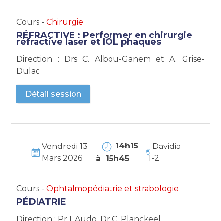
Cours -
Chirurgie
RÉFRACTIVE : Performer en chirurgie
réfractive laser et IOL phaques
Direction : Drs C. Albou-Ganem et A. Grise-
Dulac
Détail session
14h15
Vendredi 13
Davidia
Mars 2026
1-2
à 15h45
Cours -
Ophtalmopédiatrie et strabologie
PÉDIATRIE
Direction : Pr I. Audo, Dr C. Planckeel