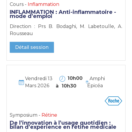
Cours -
Inflammation
INFLAMMATION : Anti-inflammatoire -
mode d’emploi
Direction : Prs B. Bodaghi, M. Labetoulle, A.
Rousseau
Détail session
10h00
Vendredi 13
Amphi
Mars 2026
Épicéa
à 10h30
Symposium -
Rétine
De l’innovation à l’usage quotidien :
bilan d’expérience en rétine médicale