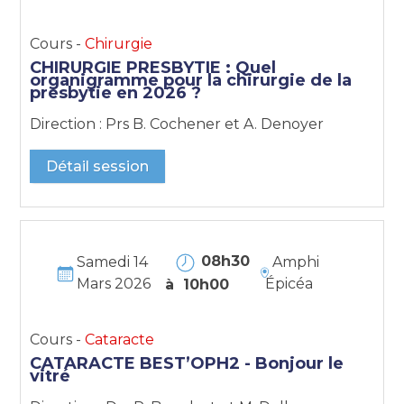
Cours -
Chirurgie
CHIRURGIE PRESBYTIE : Quel
organigramme pour la chirurgie de la
presbytie en 2026 ?
Direction : Prs B. Cochener et A. Denoyer
Détail session
08h30
Samedi 14
Amphi
Mars 2026
Épicéa
à 10h00
Cours -
Cataracte
CATARACTE BEST’OPH2 - Bonjour le
vitré