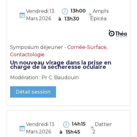
13h00
Vendredi 13
Amphi
Mars 2026
Épicéa
à 13h30
Symposium déjeuner -
Cornée-Surface,
Contactologie
Un nouveau virage dans la prise en
charge de la sécheresse oculaire
Modération : Pr C. Baudouin
Détail session
14h15
Vendredi 13
Dattier
Mars 2026
2
à 15h45